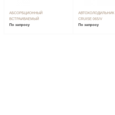
АБСОРБЦИОННЫЙ
АВТОХОЛОДИЛЬНИК 
ВСТРАИВАЕМЫЙ
CRUISE 065/V
АВТОХОЛОДИЛЬНИК DOMETIC
По запросу
По запросу
RMS 8501, ДВЕРЬ СПРАВА