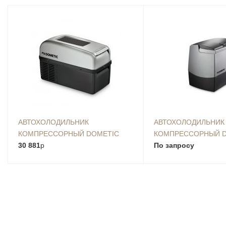
АВТОХОЛОДИЛЬНИК
АВТОХОЛОДИЛЬНИК
КОМПРЕССОРНЫЙ DOMETIC
КОМПРЕССОРНЫЙ D
COOLFREEZE CF-16
30 881
p
COOLFREEZE CDF 1
По запросу